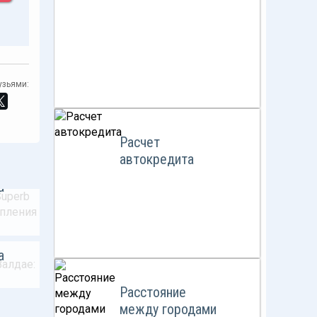
узьями:
Расчет
автокредита
a
а
Расстояние
между городами