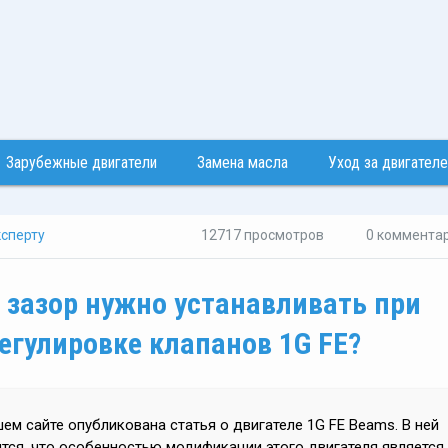
Зарубежные двигатели
Замена масла
Уход за двигател
сперту
12717 просмотров
0 коммента
 зазор нужно устанавливать при
егулировке клапанов 1G FE?
ем сайте опубликована статья о двигателе 1G FE Beams. В ней
тся, что особенностью модификации этого двигателя является