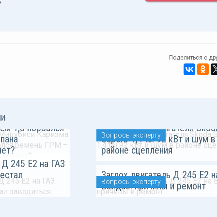
Поделиться с др
е Мицубиси
ии
ем 1,8 порвался
Надежность двигателя Skod
Вопросы эксперту
пана
Superb 1,4 tsi 92 кВт и шум в
нет?
районе сцепления
 Д 245 Е2 на ГАЗ
рестал
Заглох двигатель Д 245 Е2 н
Вопросы эксперту
Валдае: причины и ремонт