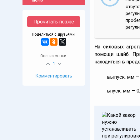
отсутс
регул
пробег
Прочитать позже
регул
Поделиться с друзьями:
На силовых агрег
помощи шайб. Пр
Оценка статьи:
находиться в преде
1
Комментировать
выпуск, мм — 
впуск, мм — 0