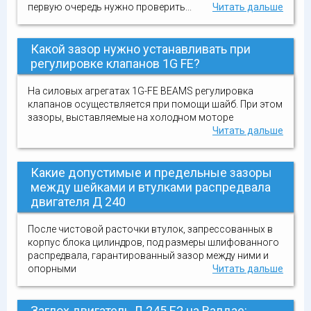
первую очередь нужно проверить...
Читать дальше
Какой зазор нужно устанавливать при
регулировке клапанов 1G FE?
На силовых агрегатах 1G-FE BEAMS регулировка
клапанов осуществляется при помощи шайб. При этом
зазоры, выставляемые на холодном моторе
Читать дальше
Какие допустимые и предельные зазоры
между шейками и втулками распредвала
двигателя Д 240
После чистовой расточки втулок, запрессованных в
корпус блока цилиндров, под размеры шлифованного
распредвала, гарантированный зазор между ними и
опорными
Читать дальше
Заглох двигатель Д 245 Е2 на Валдае: