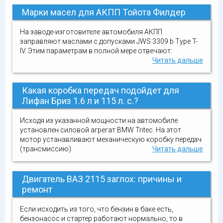
Марки масел для АКПП Тойота Филдер
На заводе-изготовителе автомобиля АКПП
заправляют маслами с допусками JWS 3309 b Type T-
IV. Этим параметрам в полной мере отвечают:
Читать дальше
Какая коробка передач подойдет для
Лифан Бриз 1.6 л и 115 л. с.?
Исходя из указанной мощности на автомобиле
установлен силовой агрегат BMW Tritec. На этот
мотор устанавливают механическую коробку передач
(трансмиссию)
Читать дальше
Двигатель ВАЗ 2115 заглох: причины и
ремонт
Если исходить из того, что бензин в баке есть,
бензонасос и стартер работают нормально, то в