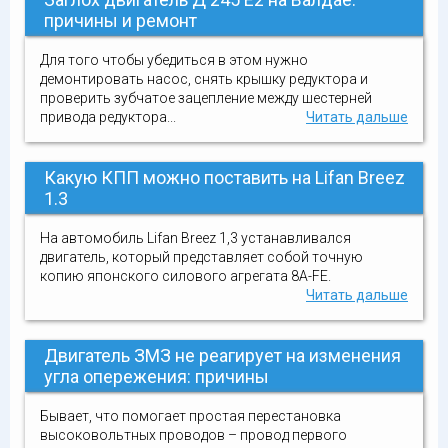
причины и ремонт
Для того чтобы убедиться в этом нужно
демонтировать насос, снять крышку редуктора и
проверить зубчатое зацепление между шестерней
привода редуктора...
Читать дальше
Какую КПП можно поставить на Lifan Breez
1.3
На автомобиль Lifan Breez 1,3 устанавливался
двигатель, который представляет собой точную
копию японского силового агрегата 8A-FE.
Читать дальше
Двигатель ЗМЗ не реагирует на изменения
угла опережения: причины
Бывает, что помогает простая перестановка
высоковольтных проводов – провод первого